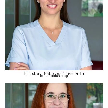
lek. stom. Kateryna Chernenko
lekarz stomatolog