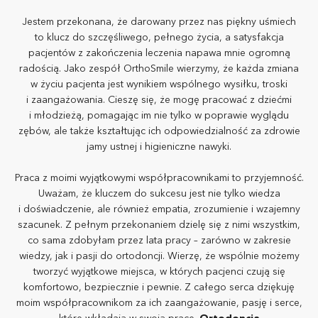
Jestem przekonana, że darowany przez nas piękny uśmiech
to klucz do szczęśliwego, pełnego życia, a satysfakcja
pacjentów z zakończenia leczenia napawa mnie ogromną
radością. Jako zespół OrthoSmile wierzymy, że każda zmiana
w życiu pacjenta jest wynikiem wspólnego wysiłku, troski
i zaangażowania. Cieszę się, że mogę pracować z dziećmi
i młodzieżą, pomagając im nie tylko w poprawie wyglądu
zębów, ale także kształtując ich odpowiedzialność za zdrowie
jamy ustnej i higieniczne nawyki.
Praca z moimi wyjątkowymi współpracownikami to przyjemność.
Uważam, że kluczem do sukcesu jest nie tylko wiedza
i doświadczenie, ale również empatia, zrozumienie i wzajemny
szacunek. Z pełnym przekonaniem dzielę się z nimi wszystkim,
co sama zdobyłam przez lata pracy – zarówno w zakresie
wiedzy, jak i pasji do ortodoncji. Wierzę, że wspólnie możemy
tworzyć wyjątkowe miejsca, w których pacjenci czują się
komfortowo, bezpiecznie i pewnie. Z całego serca dziękuję
moim współpracownikom za ich zaangażowanie, pasję i serce,
które wkładają w swoją pracę.
Ortodoncja