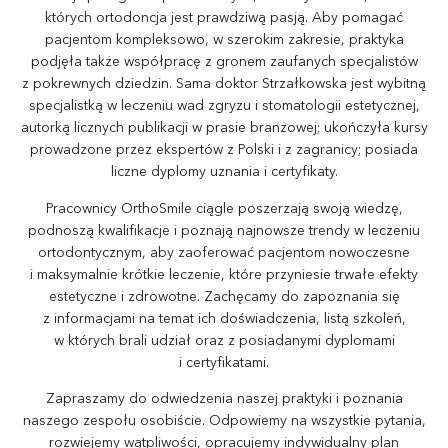
których ortodoncja jest prawdziwą pasją. Aby pomagać
pacjentom kompleksowo, w szerokim zakresie, praktyka
podjęła także współpracę z gronem zaufanych specjalistów
z pokrewnych dziedzin. Sama doktor Strzałkowska jest wybitną
specjalistką w leczeniu wad zgryzu i stomatologii estetycznej,
autorką licznych publikacji w prasie branżowej; ukończyła kursy
prowadzone przez ekspertów z Polski i z zagranicy; posiada
liczne dyplomy uznania i certyfikaty.
Pracownicy OrthoSmile ciągle poszerzają swoją wiedzę,
podnoszą kwalifikacje i poznają najnowsze trendy w leczeniu
ortodontycznym, aby zaoferować pacjentom nowoczesne
i maksymalnie krótkie leczenie, które przyniesie trwałe efekty
estetyczne i zdrowotne. Zachęcamy do zapoznania się
z informacjami na temat ich doświadczenia, listą szkoleń,
w których brali udział oraz z posiadanymi dyplomami
i certyfikatami.
Zapraszamy do odwiedzenia naszej praktyki i poznania
naszego zespołu osobiście. Odpowiemy na wszystkie pytania,
rozwiejemy wątpliwości, opracujemy indywidualny plan