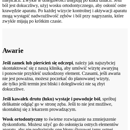
miejscach. Zwykle te dolegliwości ustępują po kilku dniach. Jeśli
ból jest dokuczliwy, użyj wosku ortodontycznego, aby osłonić ostre
krawędzie aparatu. Po każdej wizycie kontrolnej i aktywacji aparatu
mogą wystąpić nadwrażliwość zębów i ból przy nagryzaniu, które
zwykle mijają po krótkim czasie.
Awarie
Jeśli zamek lub pierścień się odczepi
, należy jak najszybciej
skontaktować się z naszą kliniką, aby umówić wizytę awaryjną
i ponownie przykleić uszkodzony element. Czasami, jeśli awaria
nie jest poważna, możesz poczekać do planowanej wizyty,
ale tylko jeśli termin jest bliski i dolegliwości nie są zbyt
dokuczliwe.
Jeśli kawałek drutu (łuku) wystaje i powoduje ból
, spróbuj
delikatnie odgiąć go w stronę zęba. Jeśli to nie jest możliwe,
skontaktuj się z lekarzem prowadzącym.
Wosk ortodontyczny
to świetne rozwiązanie na zmniejszenie
dyskomfortu. Możesz użyć go do osłonięcia ostrych elementów
aparatu, aby nie podrażniały one błony śluzowej jamy ustnej.