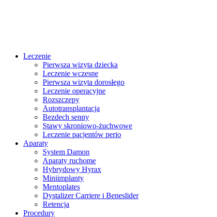
Przejdź
do
treści
Leczenie
Pierwsza wizyta dziecka
Leczenie wczesne
Pierwsza wizyta dorosłego
Leczenie operacyjne
Rozszczepy
Autotransplantacja
Bezdech senny
Stawy skroniowo-żuchwowe
Leczenie pacjentów perio
Aparaty
System Damon
Aparaty ruchome
Hybrydowy Hyrax
Miniimplanty
Mentoplates
Dystalizer Carriere i Beneslider
Retencja
Procedury