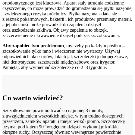
ortodontycznego jest kluczowa. Aparat stały utrudnia codzienne
czyszczenie, co może prowadzić do gromadzenia się płytki nazębnej
i zwiększonego ryzyka próchnicy. Płytka nazębna składa się
z resztek pokarmowych, bakterii i ich produktów przemiany materii,
a jej obecność może prowadzić do zapalenia dziąseł
oraz uszkodzenia szkliwa. Objawy zapalenia to obrzęk,
zaczerwienienie i krwawienie dziąseł podczas szczotkowania.
Aby zapobiec tym problemom
, myj zęby po każdym posiłku –
szczotkowanie tylko rano i wieczorem nie wystarczy. Używaj
odpowiednich akcesoriów, takich jak szczoteczki jednopęczkowe,
nici dentystyczne, szczoteczki międzyzębowe oraz irygator.
Pamiętaj, aby wymieniać szczoteczkę co 2–3 tygodnie.
Co warto wiedzieć?
Szczotkowanie powinno trwać co najmniej 3 minuty,
z uwzględnieniem wszystkich miejsc, w tym trudno dostępnych
przestrzeni, zamków aparatu i miejsc wokół plomb. Szczoteczkę
trzymaj pod kątem 90° względem dziąseł, wykonując krótkie,
okrężne ruchy. Oczyszczaj również wewnętrzne powierzchnie