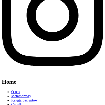
Home
O nas
Metamorfozy
Księga pacjentów
Cennik