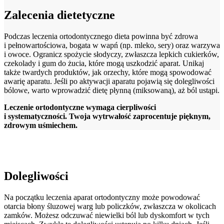
Zalecenia dietetyczne
Podczas leczenia ortodontycznego dieta powinna być zdrowa
i pełnowartościowa, bogata w wapń (np. mleko, sery) oraz warzywa
i owoce. Ogranicz spożycie słodyczy, zwłaszcza lepkich cukierków,
czekolady i gum do żucia, które mogą uszkodzić aparat. Unikaj
także twardych produktów, jak orzechy, które mogą spowodować
awarię aparatu. Jeśli po aktywacji aparatu pojawią się dolegliwości
bólowe, warto wprowadzić dietę płynną (miksowaną), aż ból ustąpi.
Leczenie ortodontyczne wymaga cierpliwości
i systematyczności. Twoja wytrwałość zaprocentuje pięknym,
zdrowym uśmiechem.
Dolegliwości
Na początku leczenia aparat ortodontyczny może powodować
otarcia błony śluzowej warg lub policzków, zwłaszcza w okolicach
zamków. Możesz odczuwać niewielki ból lub dyskomfort w tych