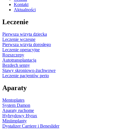
Kontakt
Aktualności
Leczenie
Pierwsza wizyta dziecka
Leczenie wczesne
Pierwsza wizyta dorosłego
Leczenie operacyjne
Rozszczepy
Autotransplantacja
Bezdech senny
Stawy skroniowo-żuchwowe
Leczenie pacjentów perio
Aparaty
Mentoplates
System Damon
Aparaty ruchome
Hybrydowy Hyrax
Miniimplanty
Dystalizer Carriere i Beneslider