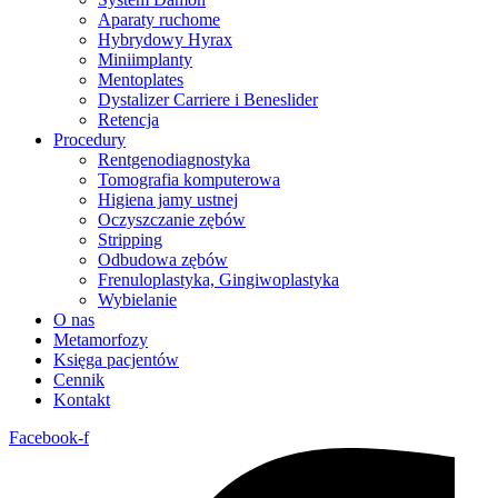
Aparaty ruchome
Hybrydowy Hyrax
Miniimplanty
Mentoplates
Dystalizer Carriere i Beneslider
Retencja
Procedury
Rentgenodiagnostyka
Tomografia komputerowa
Higiena jamy ustnej
Oczyszczanie zębów
Stripping
Odbudowa zębów
Frenuloplastyka, Gingiwoplastyka
Wybielanie
O nas
Metamorfozy
Księga pacjentów
Cennik
Kontakt
Facebook-f