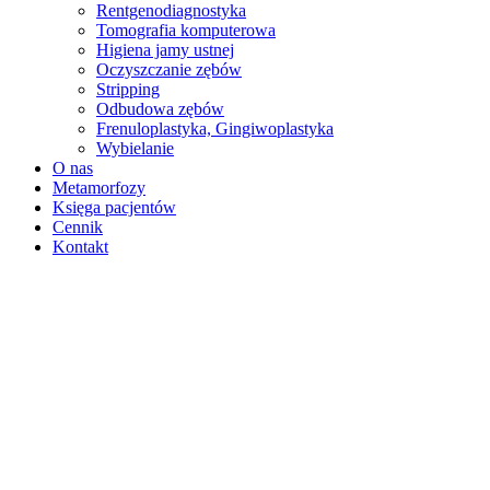
Rentgenodiagnostyka
Tomografia komputerowa
Higiena jamy ustnej
Oczyszczanie zębów
Stripping
Odbudowa zębów
Frenuloplastyka, Gingiwoplastyka
Wybielanie
O nas
Metamorfozy
Księga pacjentów
Cennik
Kontakt