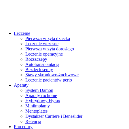
Przejdź
do
treści
Leczenie
Pierwsza wizyta dziecka
Leczenie wczesne
Pierwsza wizyta dorosłego
Leczenie operacyjne
Rozszczepy
Autotransplantacja
Bezdech senny
Stawy skroniowo-żuchwowe
Leczenie pacjentów perio
Aparaty
System Damon
Aparaty ruchome
Hybrydowy Hyrax
Miniimplanty
Mentoplates
Dystalizer Carriere i Beneslider
Retencja
Procedury